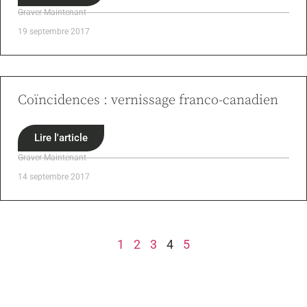
Graver Maintenant
19 septembre 2017
Coïncidences : vernissage franco-canadien
Lire l'article
Graver Maintenant
14 septembre 2017
1
2
3
4
5