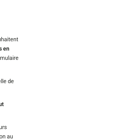
uhaitent
s en
rmulaire
lle de
ut
urs
ion au