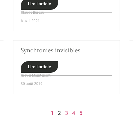
Lire l'article
Claude Bureau
6 avril 2021
Synchronies invisibles
Lire l'article
Graver Maintenant
30 août 2019
1
2
3
4
5