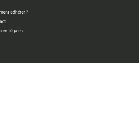
ent adhérer ?
act
ions légales