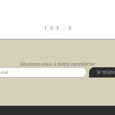
1
2
3
…
5
Abonnez-vous à notre newsletter
Je m'ab